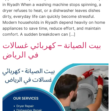
in Riyadh When a washing machine stops spinning, a
dryer refuses to heat, or a dishwasher leaves dishes
dirty, everyday life can quickly become stressful.
Modern households in Riyadh depend heavily on home
appliances to save time, reduce effort, and maintain
comfort. A sudden breakdown can […]
بيت الصيانة – كهربائي غسالات
في الرياض