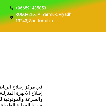
+966591435853
RQ6G+2FX, Al Yarmuk, Riyadh
13243, Saudi Arabia
في مركز إصلاح الرياض
إصلاح الأجهزة المنزلي
والسرعة والموثوقية 
خبرتنا العملية الطويلة،