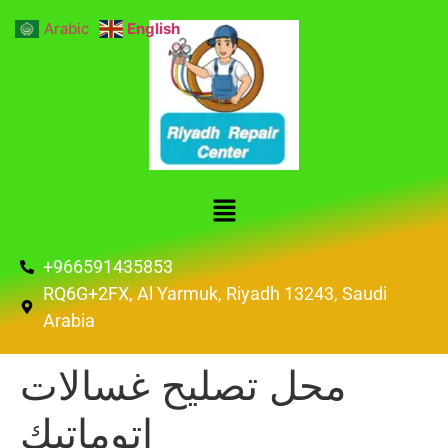
Arabic
English
+966591435853
RQ6G+2FX, Al Yarmuk, Riyadh 13243, Saudi
Arabia
محل تصليح غسالات
اتوماتيك