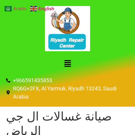
Arabic
English
+966591435853
RQ6G+2FX, Al Yarmuk, Riyadh 13243, Saudi
Arabia
صيانة غسالات ال جي
الرياض