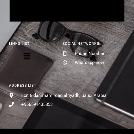
LINKS LIST
SOCIAL NETWORKS
Phone Number
Whatsapp now
ADDRESS LIST
Exit 8 dammam road alriyadh, Saudi Arabia
+966591435853