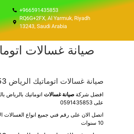
+966591435853
RQ6G+2FX, Al Yarmuk, Riyadh
13243, Saudi Arabia
صيانة غسالات اتوماتيك الرياض 0591435853 شركة صيانة غسالات الملابس% 100
افضل شركة
صيانة غسالات
اتوماتيك بالرياض ب
على 0591435853
اتصل الان على رقم فني جميع انواع الغسالات الا
10 سنوات