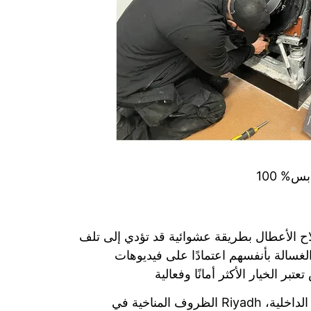
صلاح الأعطال بطريقة عشوائية قد تؤدي إلى تلف
لغسالة بأنفسهم اعتمادًا على فيديوهات
بر الخيار الأكثر أمانًا وفعالية
الظروف المناخية في Riyadh تلعب أيضًا دورًا كبيرًا في زيادة أعطال الغسالات. فالحرارة المرتفعة والغبار المستمر يؤثران على كفاءة الأجزاء الداخلية،