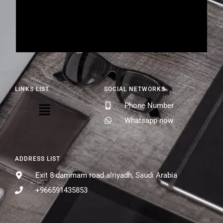
LINKS LIST
SOCIAL NETWORKS
Phone Number
Whatsapp now
ADDRESS LIST
Exit 8 dammam road alriyadh, Saudi Arabia
+966591435853