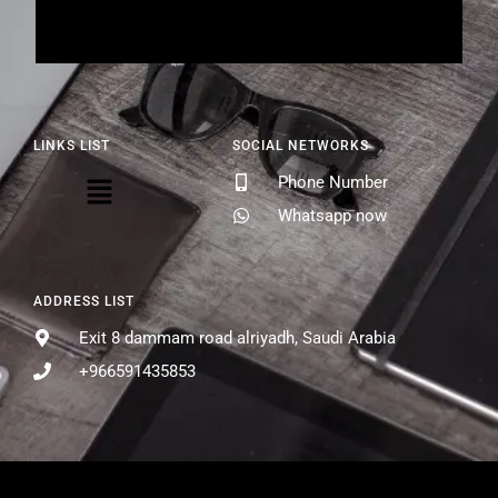
LINKS LIST
SOCIAL NETWORKS
Phone Number
Whatsapp now
ADDRESS LIST
Exit 8 dammam road alriyadh, Saudi Arabia
+966591435853