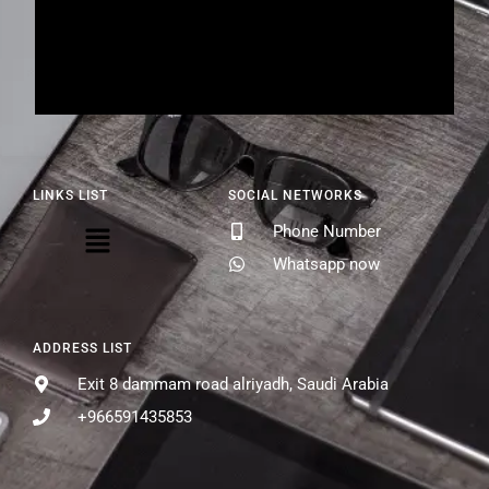
LINKS LIST
SOCIAL NETWORKS
Phone Number
Whatsapp now
ADDRESS LIST
Exit 8 dammam road alriyadh, Saudi Arabia
+966591435853